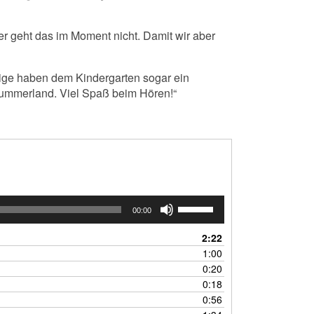
er geht das im Moment nicht. Damit wir aber
utige haben dem Kindergarten sogar ein
Lummerland. Viel Spaß beim Hören!“
Pfeiltasten
00:00
Hoch/Runter
benutzen,
2:22
um
1:00
die
0:20
Lautstärke
0:18
zu
0:56
regeln.